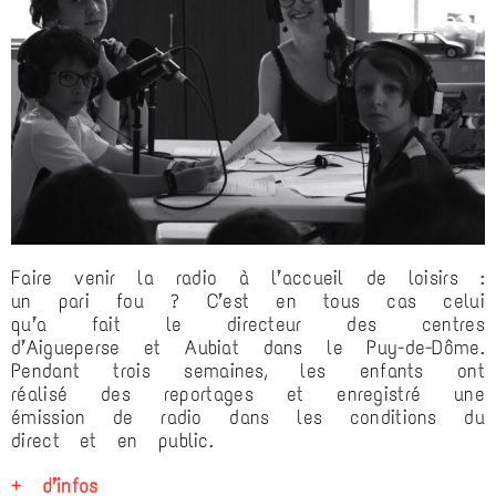
Faire venir la radio à l’accueil de loisirs :
un pari fou ? C’est en tous cas celui
qu’a fait le directeur des centres
d’Aigueperse et Aubiat dans le Puy-de-Dôme.
Pendant trois semaines, les enfants ont
réalisé des reportages et enregistré une
émission de radio dans les conditions du
direct et en public.
+ d’infos