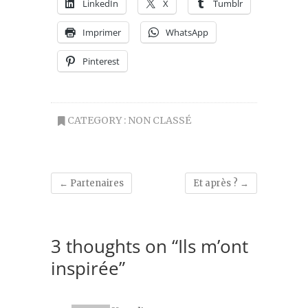
LinkedIn
X
Tumblr
Imprimer
WhatsApp
Pinterest
CATEGORY :
NON CLASSÉ
←
Partenaires
Et après ?
→
3 thoughts on “Ils m’ont
inspirée”