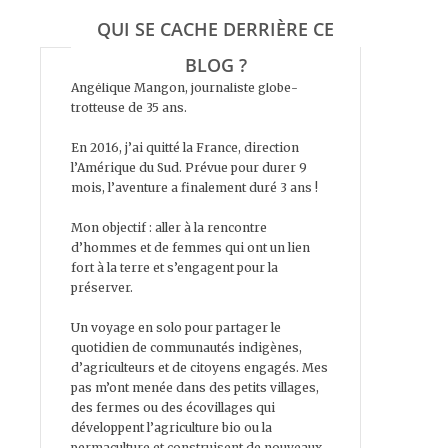
QUI SE CACHE DERRIÈRE CE
BLOG ?
Angélique Mangon, journaliste globe-
trotteuse de 35 ans.
En 2016, j’ai quitté la France, direction
l’Amérique du Sud. Prévue pour durer 9
mois, l’aventure a finalement duré 3 ans !
Mon objectif : aller à la rencontre
d’hommes et de femmes qui ont un lien
fort à la terre et s’engagent pour la
préserver.
Un voyage en solo pour partager le
quotidien de communautés indigènes,
d’agriculteurs et de citoyens engagés. Mes
pas m’ont menée dans des petits villages,
des fermes ou des écovillages qui
développent l’agriculture bio ou la
permaculture et construisent de nouveaux